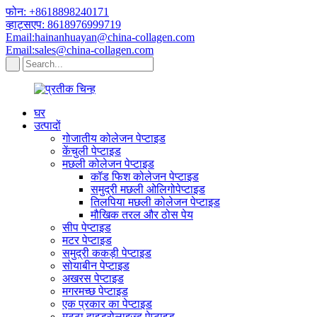
फोन: +8618898240171
व्हाट्सएप: 8618976999719
Email:hainanhuayan@china-collagen.com
Email:sales@china-collagen.com
घर
उत्पादों
गोजातीय कोलेजन पेप्टाइड
केंचुली पेप्टाइड
मछली कोलेजन पेप्टाइड
कॉड फिश कोलेजन पेप्टाइड
समुद्री मछली ओलिगोपेप्टाइड
तिलपिया मछली कोलेजन पेप्टाइड
मौखिक तरल और ठोस पेय
सीप पेप्टाइड
मटर पेप्टाइड
समुद्री ककड़ी पेप्टाइड
सोयाबीन पेप्टाइड
अखरस पेप्टाइड
मगरमच्छ पेप्टाइड
एक प्रकार का पेप्टाइड
मट्ठा हाइड्रोलाइज्ड पेप्टाइड