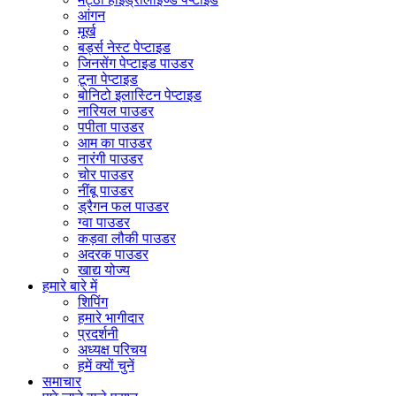
आंगन
मूर्ख
बर्ड्स नेस्ट पेप्टाइड
जिनसेंग पेप्टाइड पाउडर
टूना पेप्टाइड
बोनिटो इलास्टिन पेप्टाइड
नारियल पाउडर
पपीता पाउडर
आम का पाउडर
नारंगी पाउडर
चोर पाउडर
नींबू पाउडर
ड्रैगन फल पाउडर
ग्वा पाउडर
कड़वा लौकी पाउडर
अदरक पाउडर
खाद्य योज्य
हमारे बारे में
शिपिंग
हमारे भागीदार
प्रदर्शनी
अध्यक्ष परिचय
हमें क्यों चुनें
समाचार