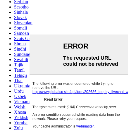
Serbian
Sesotho
Sinhala
Slovak
Slovenian
Somali
Samoan
Scots Gaelic
Shona
Sindhi
Sundanese
Swahili
Tajik
Tamil
Telugu
Thai
Ukrainian
Urdu
Uzbek
Vietnamese
Welsh
Xhosa
Yiddish
Yoruba
Zulu