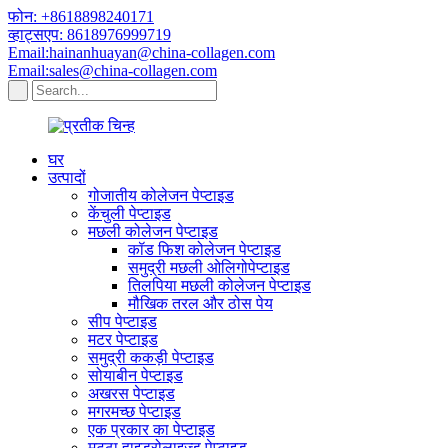
फोन: +8618898240171
व्हाट्सएप: 8618976999719
Email:hainanhuayan@china-collagen.com
Email:sales@china-collagen.com
घर
उत्पादों
गोजातीय कोलेजन पेप्टाइड
केंचुली पेप्टाइड
मछली कोलेजन पेप्टाइड
कॉड फिश कोलेजन पेप्टाइड
समुद्री मछली ओलिगोपेप्टाइड
तिलपिया मछली कोलेजन पेप्टाइड
मौखिक तरल और ठोस पेय
सीप पेप्टाइड
मटर पेप्टाइड
समुद्री ककड़ी पेप्टाइड
सोयाबीन पेप्टाइड
अखरस पेप्टाइड
मगरमच्छ पेप्टाइड
एक प्रकार का पेप्टाइड
मट्ठा हाइड्रोलाइज्ड पेप्टाइड