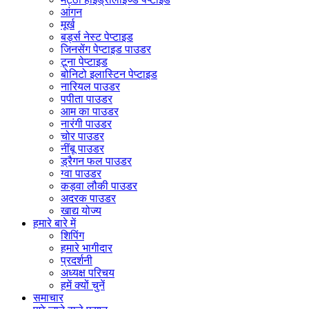
आंगन
मूर्ख
बर्ड्स नेस्ट पेप्टाइड
जिनसेंग पेप्टाइड पाउडर
टूना पेप्टाइड
बोनिटो इलास्टिन पेप्टाइड
नारियल पाउडर
पपीता पाउडर
आम का पाउडर
नारंगी पाउडर
चोर पाउडर
नींबू पाउडर
ड्रैगन फल पाउडर
ग्वा पाउडर
कड़वा लौकी पाउडर
अदरक पाउडर
खाद्य योज्य
हमारे बारे में
शिपिंग
हमारे भागीदार
प्रदर्शनी
अध्यक्ष परिचय
हमें क्यों चुनें
समाचार