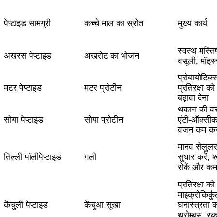
पेप्टाइड सामग्री
कच्चे माल का स्रोत
मुख्य कार्य
स्वस्थ मस्ति
अखरस पेप्टाइड
अखरोट का भोजन
वसूली, मॉइस्
प्रोबायोटिक
मटर पेप्टाइड
मटर प्रोटीन
प्रतिरक्षा क
बढ़ावा देना
थकान की वस
सोया पेप्टाइड
सोया प्रोटीन
एंटी-ऑक्सी
वजन कम कर
मानव सेलुलर प
तिल्ली पॉलीपेप्टाइड
गली
सुधार करें, 
रोकें और कम 
प्रतिरक्षा को
माइक्रोकिर्कु
केंचुली पेप्टाइड
केंचुआ सूखा
घनास्त्रता 
थ्रोम्बस, रक