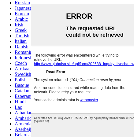
Russian
Japanese
Korean
Arabic
Irish
Greek
Turkish
Italian
Danish
Romanian
Indonesian
Czech
Afrikaans
Swedish
Polish
Basque
Catalan
Esperanto
Hindi
Lao
Albanian
Amharic
Armenian
Azerbaijani
Belarusian