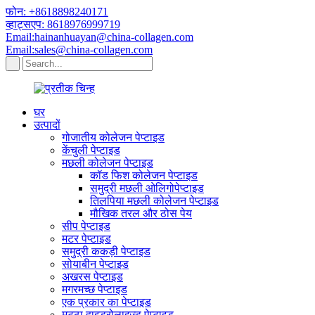
फोन: +8618898240171
व्हाट्सएप: 8618976999719
Email:hainanhuayan@china-collagen.com
Email:sales@china-collagen.com
घर
उत्पादों
गोजातीय कोलेजन पेप्टाइड
केंचुली पेप्टाइड
मछली कोलेजन पेप्टाइड
कॉड फिश कोलेजन पेप्टाइड
समुद्री मछली ओलिगोपेप्टाइड
तिलपिया मछली कोलेजन पेप्टाइड
मौखिक तरल और ठोस पेय
सीप पेप्टाइड
मटर पेप्टाइड
समुद्री ककड़ी पेप्टाइड
सोयाबीन पेप्टाइड
अखरस पेप्टाइड
मगरमच्छ पेप्टाइड
एक प्रकार का पेप्टाइड
मट्ठा हाइड्रोलाइज्ड पेप्टाइड