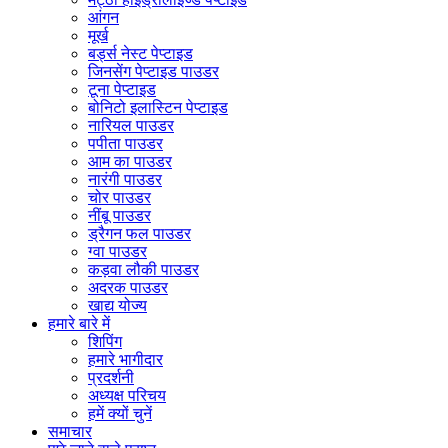
आंगन
मूर्ख
बर्ड्स नेस्ट पेप्टाइड
जिनसेंग पेप्टाइड पाउडर
टूना पेप्टाइड
बोनिटो इलास्टिन पेप्टाइड
नारियल पाउडर
पपीता पाउडर
आम का पाउडर
नारंगी पाउडर
चोर पाउडर
नींबू पाउडर
ड्रैगन फल पाउडर
ग्वा पाउडर
कड़वा लौकी पाउडर
अदरक पाउडर
खाद्य योज्य
हमारे बारे में
शिपिंग
हमारे भागीदार
प्रदर्शनी
अध्यक्ष परिचय
हमें क्यों चुनें
समाचार