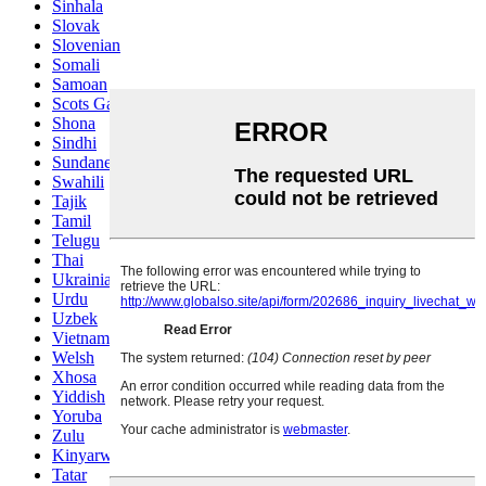
Sinhala
Slovak
Slovenian
Somali
Samoan
Scots Gaelic
Shona
Sindhi
Sundanese
Swahili
Tajik
Tamil
Telugu
Thai
Ukrainian
Urdu
Uzbek
Vietnamese
Welsh
Xhosa
Yiddish
Yoruba
Zulu
Kinyarwanda
Tatar