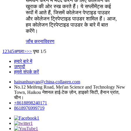
समर्थन करने में मदद करने के लिए कोलेजन की
खुराक की ओर रुख करते हैं। ये सप्लीमेंट्स कई
रूपों में आते हैं, जिसमें कोलेजन पेप्टाइड पाउडर
और कोलेजन ट्रिपेप्टाइड पाउडर शामिल हैं। आज,
हम कोलेजन ट्रिपेप्टाइड पाउडर के बारे में बात
करेंगे।
जाँच करना
विवरण
1
2
3
4
5
अगला>
>>
पृष्ठ 1/5
हमारे बारे में
उत्पादों
हमसे संपर्क करें
hainanhuayan@china-collagen.com
No.12 Meifeng Road, Mei'an Science and Technology New
Town, Haikou नेशनल हाई-टेक ज़ोन, हाइको सिटी, हैनान प्रांत,
चीन।
+8618898240171
8618976999719