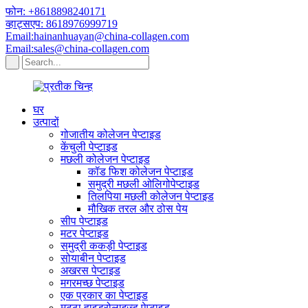
फोन: +8618898240171
व्हाट्सएप: 8618976999719
Email:hainanhuayan@china-collagen.com
Email:sales@china-collagen.com
घर
उत्पादों
गोजातीय कोलेजन पेप्टाइड
केंचुली पेप्टाइड
मछली कोलेजन पेप्टाइड
कॉड फिश कोलेजन पेप्टाइड
समुद्री मछली ओलिगोपेप्टाइड
तिलपिया मछली कोलेजन पेप्टाइड
मौखिक तरल और ठोस पेय
सीप पेप्टाइड
मटर पेप्टाइड
समुद्री ककड़ी पेप्टाइड
सोयाबीन पेप्टाइड
अखरस पेप्टाइड
मगरमच्छ पेप्टाइड
एक प्रकार का पेप्टाइड
मट्ठा हाइड्रोलाइज्ड पेप्टाइड