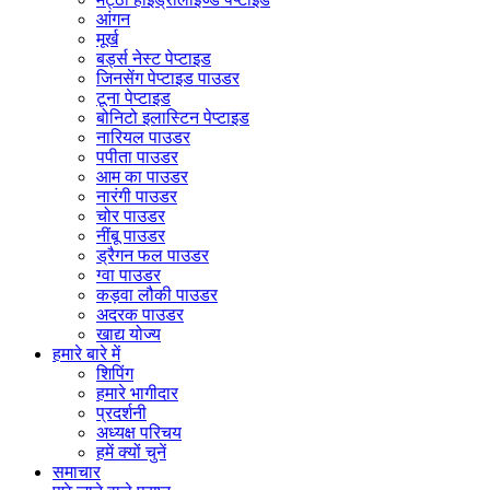
आंगन
मूर्ख
बर्ड्स नेस्ट पेप्टाइड
जिनसेंग पेप्टाइड पाउडर
टूना पेप्टाइड
बोनिटो इलास्टिन पेप्टाइड
नारियल पाउडर
पपीता पाउडर
आम का पाउडर
नारंगी पाउडर
चोर पाउडर
नींबू पाउडर
ड्रैगन फल पाउडर
ग्वा पाउडर
कड़वा लौकी पाउडर
अदरक पाउडर
खाद्य योज्य
हमारे बारे में
शिपिंग
हमारे भागीदार
प्रदर्शनी
अध्यक्ष परिचय
हमें क्यों चुनें
समाचार