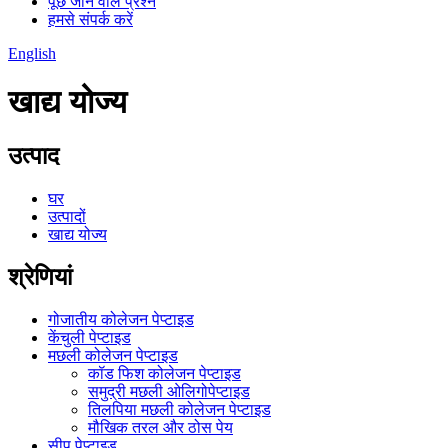
पूछे जाने वाले प्रश्न
हमसे संपर्क करें
English
खाद्य योज्य
उत्पाद
घर
उत्पादों
खाद्य योज्य
श्रेणियां
गोजातीय कोलेजन पेप्टाइड
केंचुली पेप्टाइड
मछली कोलेजन पेप्टाइड
कॉड फिश कोलेजन पेप्टाइड
समुद्री मछली ओलिगोपेप्टाइड
तिलपिया मछली कोलेजन पेप्टाइड
मौखिक तरल और ठोस पेय
सीप पेप्टाइड