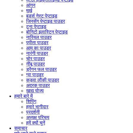
आंगन
मूर्ख
बर्ड्स नेस्ट पेप्टाइड
जिनसेंग पेप्टाइड पाउडर
टूना पेप्टाइड
बोनिटो इलास्टिन पेप्टाइड
नारियल पाउडर
पपीता पाउडर
आम का पाउडर
नारंगी पाउडर
चोर पाउडर
नींबू पाउडर
ड्रैगन फल पाउडर
ग्वा पाउडर
कड़वा लौकी पाउडर
अदरक पाउडर
खाद्य योज्य
हमारे बारे में
शिपिंग
हमारे भागीदार
प्रदर्शनी
अध्यक्ष परिचय
हमें क्यों चुनें
समाचार