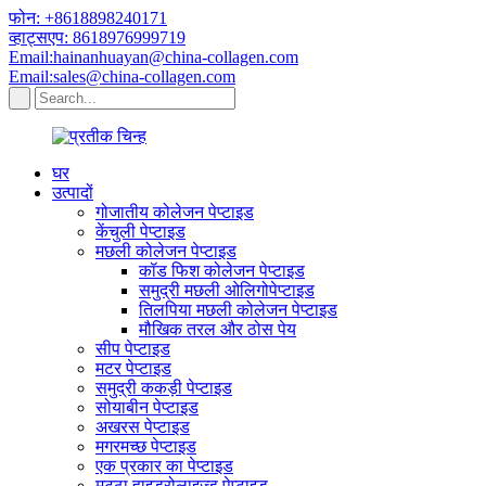
फोन: +8618898240171
व्हाट्सएप: 8618976999719
Email:hainanhuayan@china-collagen.com
Email:sales@china-collagen.com
घर
उत्पादों
गोजातीय कोलेजन पेप्टाइड
केंचुली पेप्टाइड
मछली कोलेजन पेप्टाइड
कॉड फिश कोलेजन पेप्टाइड
समुद्री मछली ओलिगोपेप्टाइड
तिलपिया मछली कोलेजन पेप्टाइड
मौखिक तरल और ठोस पेय
सीप पेप्टाइड
मटर पेप्टाइड
समुद्री ककड़ी पेप्टाइड
सोयाबीन पेप्टाइड
अखरस पेप्टाइड
मगरमच्छ पेप्टाइड
एक प्रकार का पेप्टाइड
मट्ठा हाइड्रोलाइज्ड पेप्टाइड