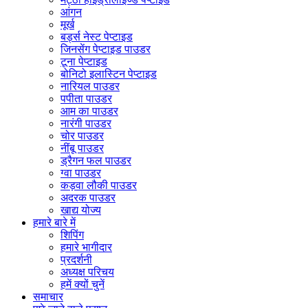
आंगन
मूर्ख
बर्ड्स नेस्ट पेप्टाइड
जिनसेंग पेप्टाइड पाउडर
टूना पेप्टाइड
बोनिटो इलास्टिन पेप्टाइड
नारियल पाउडर
पपीता पाउडर
आम का पाउडर
नारंगी पाउडर
चोर पाउडर
नींबू पाउडर
ड्रैगन फल पाउडर
ग्वा पाउडर
कड़वा लौकी पाउडर
अदरक पाउडर
खाद्य योज्य
हमारे बारे में
शिपिंग
हमारे भागीदार
प्रदर्शनी
अध्यक्ष परिचय
हमें क्यों चुनें
समाचार