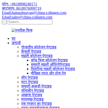
फोन: +8618898240171
व्हाट्सएप: 8618976999719
Email:hainanhuayan@china-collagen.com
Email:sales@china-collagen.com
घर
उत्पादों
गोजातीय कोलेजन पेप्टाइड
केंचुली पेप्टाइड
मछली कोलेजन पेप्टाइड
कॉड फिश कोलेजन पेप्टाइड
समुद्री मछली ओलिगोपेप्टाइड
तिलपिया मछली कोलेजन पेप्टाइड
मौखिक तरल और ठोस पेय
सीप पेप्टाइड
मटर पेप्टाइड
समुद्री ककड़ी पेप्टाइड
सोयाबीन पेप्टाइड
अखरस पेप्टाइड
मगरमच्छ पेप्टाइड
एक प्रकार का पेप्टाइड
मट्ठा हाइड्रोलाइज्ड पेप्टाइड