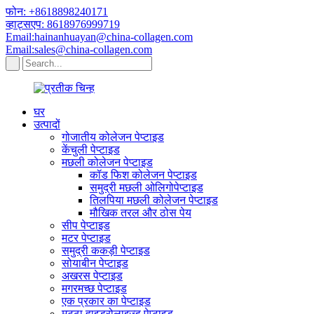
फोन: +8618898240171
व्हाट्सएप: 8618976999719
Email:hainanhuayan@china-collagen.com
Email:sales@china-collagen.com
घर
उत्पादों
गोजातीय कोलेजन पेप्टाइड
केंचुली पेप्टाइड
मछली कोलेजन पेप्टाइड
कॉड फिश कोलेजन पेप्टाइड
समुद्री मछली ओलिगोपेप्टाइड
तिलपिया मछली कोलेजन पेप्टाइड
मौखिक तरल और ठोस पेय
सीप पेप्टाइड
मटर पेप्टाइड
समुद्री ककड़ी पेप्टाइड
सोयाबीन पेप्टाइड
अखरस पेप्टाइड
मगरमच्छ पेप्टाइड
एक प्रकार का पेप्टाइड
मट्ठा हाइड्रोलाइज्ड पेप्टाइड