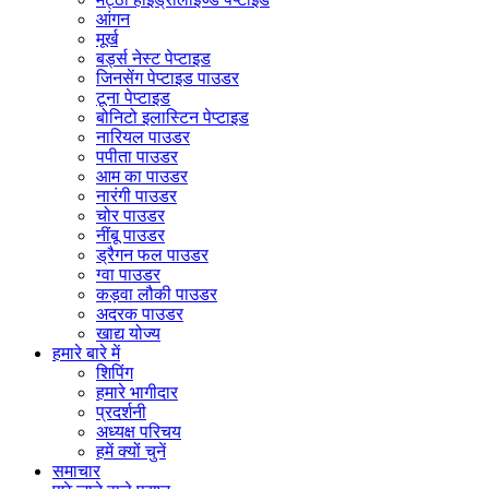
आंगन
मूर्ख
बर्ड्स नेस्ट पेप्टाइड
जिनसेंग पेप्टाइड पाउडर
टूना पेप्टाइड
बोनिटो इलास्टिन पेप्टाइड
नारियल पाउडर
पपीता पाउडर
आम का पाउडर
नारंगी पाउडर
चोर पाउडर
नींबू पाउडर
ड्रैगन फल पाउडर
ग्वा पाउडर
कड़वा लौकी पाउडर
अदरक पाउडर
खाद्य योज्य
हमारे बारे में
शिपिंग
हमारे भागीदार
प्रदर्शनी
अध्यक्ष परिचय
हमें क्यों चुनें
समाचार