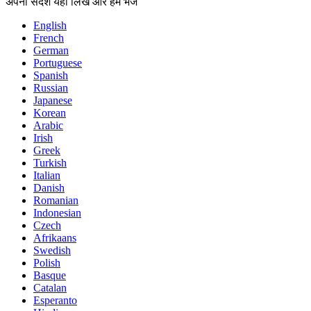
अपना संदेश यहां लिखें और हमें भेजें
English
French
German
Portuguese
Spanish
Russian
Japanese
Korean
Arabic
Irish
Greek
Turkish
Italian
Danish
Romanian
Indonesian
Czech
Afrikaans
Swedish
Polish
Basque
Catalan
Esperanto