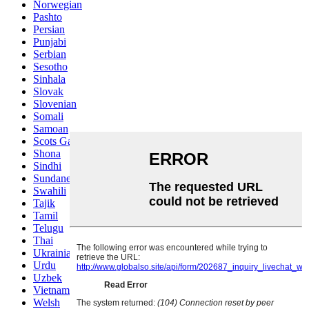
Norwegian
Pashto
Persian
Punjabi
Serbian
Sesotho
Sinhala
Slovak
Slovenian
Somali
Samoan
Scots Gaelic
Shona
Sindhi
Sundanese
Swahili
Tajik
Tamil
Telugu
Thai
Ukrainian
Urdu
Uzbek
Vietnamese
Welsh