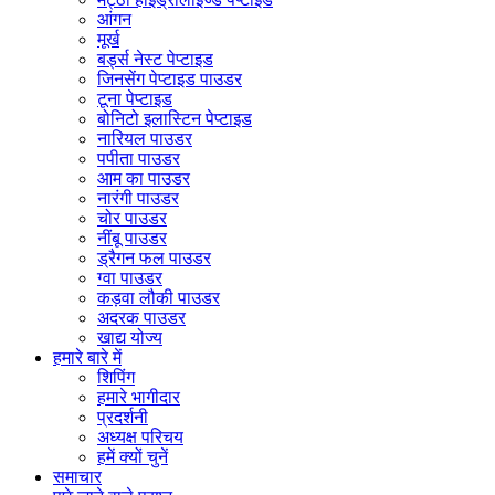
आंगन
मूर्ख
बर्ड्स नेस्ट पेप्टाइड
जिनसेंग पेप्टाइड पाउडर
टूना पेप्टाइड
बोनिटो इलास्टिन पेप्टाइड
नारियल पाउडर
पपीता पाउडर
आम का पाउडर
नारंगी पाउडर
चोर पाउडर
नींबू पाउडर
ड्रैगन फल पाउडर
ग्वा पाउडर
कड़वा लौकी पाउडर
अदरक पाउडर
खाद्य योज्य
हमारे बारे में
शिपिंग
हमारे भागीदार
प्रदर्शनी
अध्यक्ष परिचय
हमें क्यों चुनें
समाचार