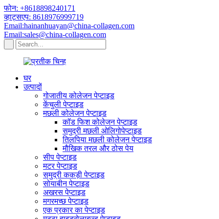
फोन: +8618898240171
व्हाट्सएप: 8618976999719
Email:hainanhuayan@china-collagen.com
Email:sales@china-collagen.com
घर
उत्पादों
गोजातीय कोलेजन पेप्टाइड
केंचुली पेप्टाइड
मछली कोलेजन पेप्टाइड
कॉड फिश कोलेजन पेप्टाइड
समुद्री मछली ओलिगोपेप्टाइड
तिलपिया मछली कोलेजन पेप्टाइड
मौखिक तरल और ठोस पेय
सीप पेप्टाइड
मटर पेप्टाइड
समुद्री ककड़ी पेप्टाइड
सोयाबीन पेप्टाइड
अखरस पेप्टाइड
मगरमच्छ पेप्टाइड
एक प्रकार का पेप्टाइड
मट्ठा हाइड्रोलाइज्ड पेप्टाइड