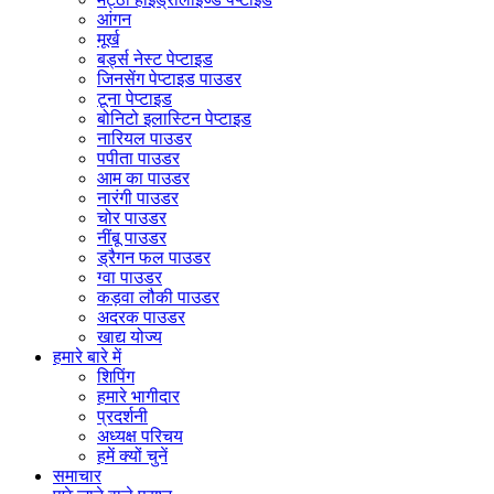
आंगन
मूर्ख
बर्ड्स नेस्ट पेप्टाइड
जिनसेंग पेप्टाइड पाउडर
टूना पेप्टाइड
बोनिटो इलास्टिन पेप्टाइड
नारियल पाउडर
पपीता पाउडर
आम का पाउडर
नारंगी पाउडर
चोर पाउडर
नींबू पाउडर
ड्रैगन फल पाउडर
ग्वा पाउडर
कड़वा लौकी पाउडर
अदरक पाउडर
खाद्य योज्य
हमारे बारे में
शिपिंग
हमारे भागीदार
प्रदर्शनी
अध्यक्ष परिचय
हमें क्यों चुनें
समाचार