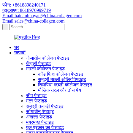
फोन: +8618898240171
व्हाट्सएप: 8618976999719
Email:hainanhuayan@china-collagen.com
Email:sales@china-collagen.com
घर
उत्पादों
गोजातीय कोलेजन पेप्टाइड
केंचुली पेप्टाइड
मछली कोलेजन पेप्टाइड
कॉड फिश कोलेजन पेप्टाइड
समुद्री मछली ओलिगोपेप्टाइड
तिलपिया मछली कोलेजन पेप्टाइड
मौखिक तरल और ठोस पेय
सीप पेप्टाइड
मटर पेप्टाइड
समुद्री ककड़ी पेप्टाइड
सोयाबीन पेप्टाइड
अखरस पेप्टाइड
मगरमच्छ पेप्टाइड
एक प्रकार का पेप्टाइड
मट्ठा हाइड्रोलाइज्ड पेप्टाइड