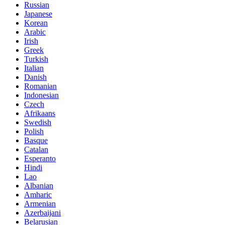
Russian
Japanese
Korean
Arabic
Irish
Greek
Turkish
Italian
Danish
Romanian
Indonesian
Czech
Afrikaans
Swedish
Polish
Basque
Catalan
Esperanto
Hindi
Lao
Albanian
Amharic
Armenian
Azerbaijani
Belarusian