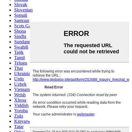
Slovak
Slovenian
Somali
Samoan
Scots Gaelic
Shona
Sindhi
Sundanese
Swahili
Tajik
Tamil
Telugu
Thai
Ukrainian
Urdu
Uzbek
Vietnamese
Welsh
Xhosa
Yiddish
Yoruba
Zulu
Kinyarwanda
Tatar
Oriya